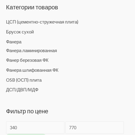
Категории товаров
а
т
ЦСП (цементно-стружечная плита)
ь
Брусок сухой
:
Фанера
Фанера ламинированная
Фанер березовая ФК
Фанера шлифованная ФК
OSB (ОСП) плита
ДСП/ДВП/МДФ
Фильтр по цене
М
М
и
а