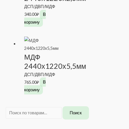
ДСП/ДВП/МДФ
340.00
₽
В
корзину
МДФ
2440х1220х5,5мм
ДСП/ДВП/МДФ
765.00
₽
В
корзину
И
Поиск
с
к