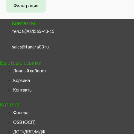
Фильтрация
н
к
и
с
Контакты
м
и
тел.:
8(902)565-43-15
а
м
л
а
sales@fanera03.ru
ь
л
н
ь
Быстрые ссылки
а
н
Личный кабинет
я
а
Корзина
ц
я
Контакты
е
ц
н
е
Каталог
а
н
Фанера
а
OSB (ОСП)
ДСП/ДВП/МДФ