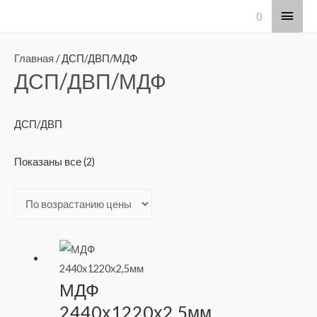
Глав
0
мен
Главная
/ ДСП/ДВП/МДФ
ДСП/ДВП/МДФ
ДСП/ДВП
Цены:
Показаны все (2)
по
возрастанию
МДФ
2440х1220х2,5мм